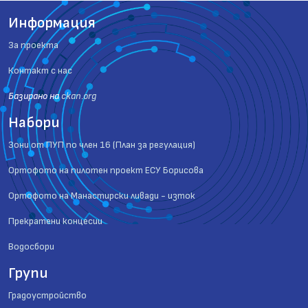
Информация
За проекта
Контакт с нас
Базиранo на
ckan.org
Набори
Зони от ПУП по член 16 (План за регулация)
Ортофото на пилотен проект ЕСУ Борисова
Ортофото на Манастирски ливади - изток
Прекратени концесии
Водосбори
Групи
Градоустройство