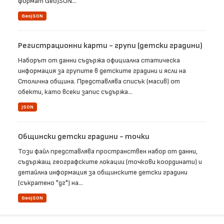
формат GeoJSON...
GeoJSON
Регистрационни карти - групи (детски градини)
Наборът от данни съдържа официална статическа
информация за групите в детските градини и ясли на
Столична община. Представлява списък (масив) от
обекти, като всеки запис съдържа...
JSON
Общински детски градини - точки
Този файл представлява пространствен набор от данни,
съдържащ географските локации (точкови координати) и
детайлна информация за общинските детски градини
(съкратено "дг") на...
GeoJSON