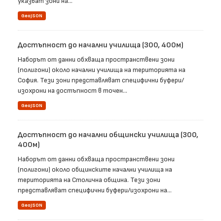
указват зони на...
GeoJSON
Достъпност до начални училища (300, 400м)
Наборът от данни обхваща пространствени зони
(полигони) около начални училища на територията на
София. Тези зони представляват специфични буфери/
изохрони на достъпност в точен...
GeoJSON
Достъпност до начални общински училища (300,
400м)
Наборът от данни обхваща пространствени зони
(полигони) около общинските начални училища на
територията на Столична община. Тези зони
представляват специфични буфери/изохрони на...
GeoJSON