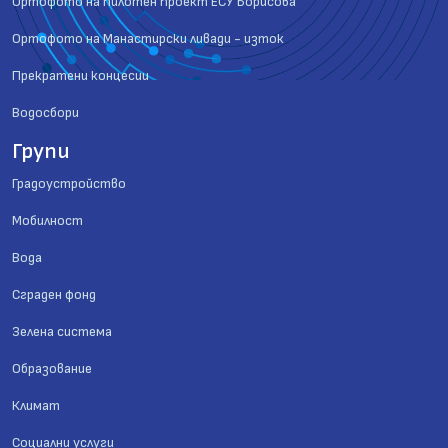
Ортофото на пилотен проект ЕСУ Борисова
Ортофото на Манастирски ливади - изток
Прекратени концесии
Водосбори
Групи
Градоустройство
Мобилност
Вода
Сграден фонд
Зелена система
Образование
Климат
Социални услуги