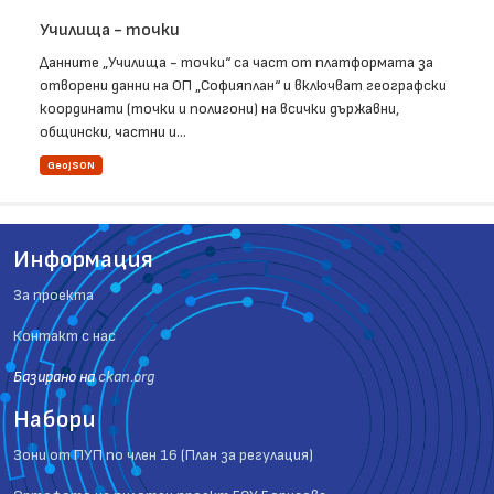
Училища - точки
Данните „Училища - точки“ са част от платформата за
отворени данни на ОП „Софияплан“ и включват географски
координати (точки и полигони) на всички държавни,
общински, частни и...
GeoJSON
Информация
За проекта
Контакт с нас
Базиранo на
ckan.org
Набори
Зони от ПУП по член 16 (План за регулация)