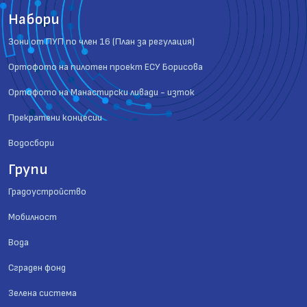
Набори
Зони от ПУП по член 16 (План за регулация)
Ортофото на пилотен проект ЕСУ Борисова
Ортофото на Манастирски ливади - изток
Прекратени концесии
Водосбори
Групи
Градоустройство
Мобилност
Вода
Сграден фонд
Зелена система