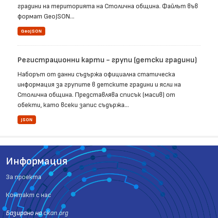
градини на територията на Столична община. Файлът във
формат GeoJSON...
GeoJSON
Регистрационни карти - групи (детски градини)
Наборът от данни съдържа официална статическа
информация за групите в детските градини и ясли на
Столична община. Представлява списък (масив) от
обекти, като всеки запис съдържа...
JSON
Информация
За проекта
Контакт с нас
Базиранo на
ckan.org