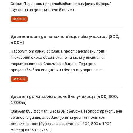
София. Тези зони представляват специфични буфери/
изохрони на достъпност в точен...
GeoJSON
Достъпност до начални общински училища (300,
400м)
Наборът от данни обхваща пространствени зони
(полигони) около общинските начални училища на
територията на Столична община. Тези зони
представляват специфични буфери/изохрони на...
GeoJSON
Достъп до начални и основни училища (400, 800,
1200м)
Файлът във формат GeoJSON съдържа геопространствени
векторни данни, описващ зони на достъпност или
отдалеченост (буфери на разстояния 400, 800 и 1200
метра) около Начални...