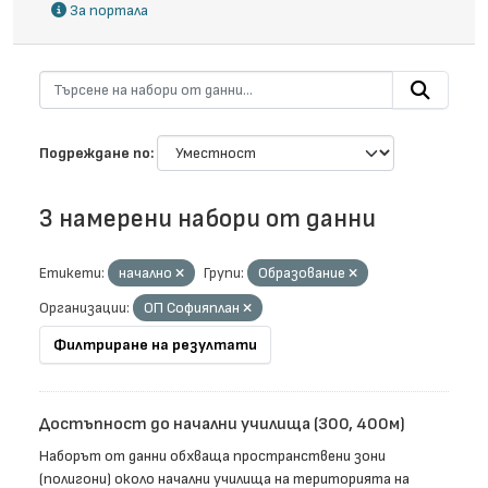
За портала
Подреждане по
3 намерени набори от данни
Етикети:
начално
Групи:
Образование
Организации:
ОП Софияплан
Филтриране на резултати
Достъпност до начални училища (300, 400м)
Наборът от данни обхваща пространствени зони
(полигони) около начални училища на територията на