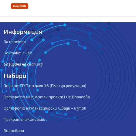
GeoJSON
Информация
За проекта
Контакт с нас
Базиранo на
ckan.org
Набори
Зони от ПУП по член 16 (План за регулация)
Ортофото на пилотен проект ЕСУ Борисова
Ортофото на Манастирски ливади - изток
Прекратени концесии
Водосбори