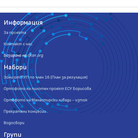
Информация
За проекта
Контакт с нас
Базиранo на
ckan.org
Набори
Зони от ПУП по член 16 (План за регулация)
Ортофото на пилотен проект ЕСУ Борисова
Ортофото на Манастирски ливади - изток
Прекратени концесии
Водосбори
Групи