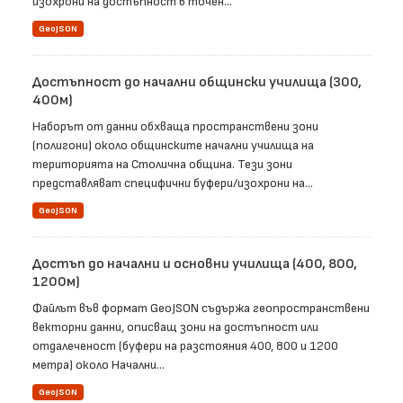
изохрони на достъпност в точен...
GeoJSON
Достъпност до начални общински училища (300,
400м)
Наборът от данни обхваща пространствени зони
(полигони) около общинските начални училища на
територията на Столична община. Тези зони
представляват специфични буфери/изохрони на...
GeoJSON
Достъп до начални и основни училища (400, 800,
1200м)
Файлът във формат GeoJSON съдържа геопространствени
векторни данни, описващ зони на достъпност или
отдалеченост (буфери на разстояния 400, 800 и 1200
метра) около Начални...
GeoJSON