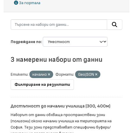
За портала
Подреждане по
3 намерени набори от данни
Етикети:
начално
Формати:
GeoJSON
Филтриране на резултати
Достъпност до начални училища (300, 400м)
Наборът от данни обхваща пространствени зони
(полигони) около начални училища на територията на
София. Тези зони представляват специфични буфери/