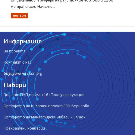
отдалеченост (буфери на разстояния 400, 800 и 1200
метра) около Начални...
GeoJSON
Информация
За проекта
Контакт с нас
Базиранo на
ckan.org
Набори
Зони от ПУП по член 16 (План за регулация)
Ортофото на пилотен проект ЕСУ Борисова
Ортофото на Манастирски ливади - изток
Прекратени концесии