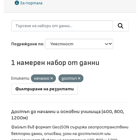
За портала
Подреждане по
1 намерен набор от данни
Етикети:
начално
достъп
Филтриране на резултати
Достъп до начални и основни училища (400, 800,
1200м)
Файлът във формат GeoJSON съдържа геопространствени
векторни данни, описващ зони на достъпност или