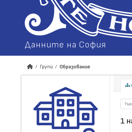
Данните на София
Групи
Образование
Н
1 