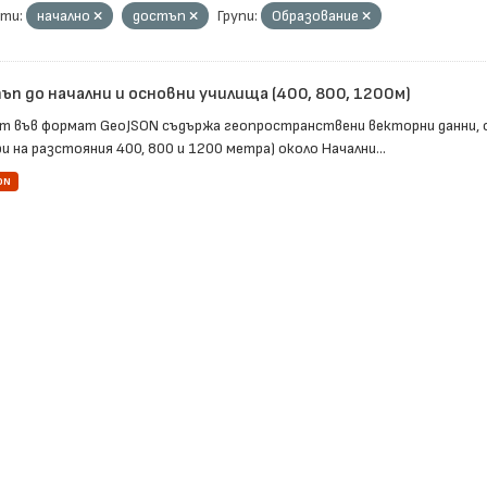
ти:
начално
достъп
Групи:
Образование
п до начални и основни училища (400, 800, 1200м)
т във формат GeoJSON съдържа геопространствени векторни данни, 
и на разстояния 400, 800 и 1200 метра) около Начални...
ON