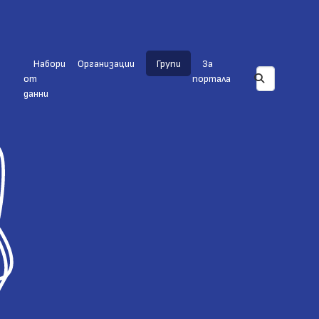
Набори
Организации
Групи
За
от
портала
данни