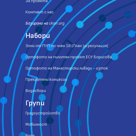
За проекта
Контакт с нас
Базиранo на
ckan.org
Набори
Зони от ПУП по член 16 (План за регулация)
Ортофото на пилотен проект ЕСУ Борисова
Ортофото на Манастирски ливади - изток
Прекратени концесии
Водосбори
Групи
Градоустройство
Мобилност
Вода