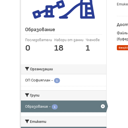
Етике
Достъ
Образование
Файлъ
(буфер
Последователи
Набори от данни
Членове
0
18
1
GeoJS
Организации
ОП Софияплан
-
1
Групи
Образование
-
1
Етикети