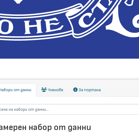
абори от данни
Членове
За портала
намерен набор от данни