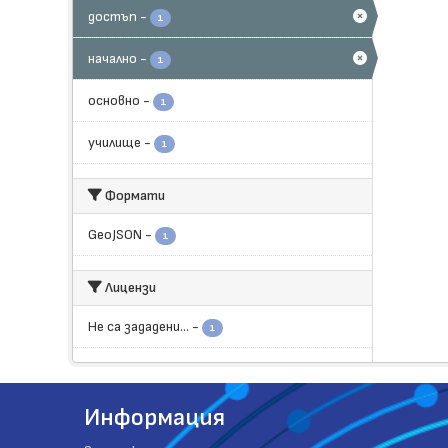
достъп
-
1
начално
-
1
основно
-
1
училище
-
1
Формати
GeoJSON
-
1
Лицензи
Не са зададени...
-
1
Информация