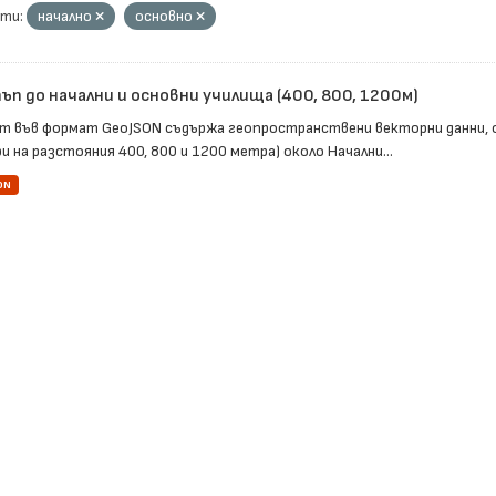
ти:
начално
основно
п до начални и основни училища (400, 800, 1200м)
т във формат GeoJSON съдържа геопространствени векторни данни, 
и на разстояния 400, 800 и 1200 метра) около Начални...
ON