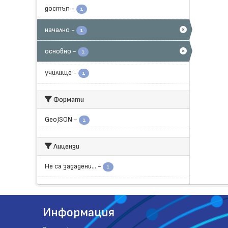
достъп
-
1
начално
-
1
основно
-
1
училище
-
1
Формати
GeoJSON
-
1
Лицензи
Не са зададени...
-
1
Информация