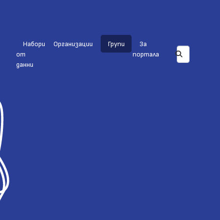
Набори
Организации
Групи
За
от
портала
данни