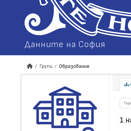
Данните на София
Групи
Образование
Н
1 