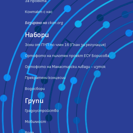
За проекта
Контакт с нас
Базиранo на
ckan.org
Набори
Зони от ПУП по член 16 (План за регулация)
Ортофото на пилотен проект ЕСУ Борисова
Ортофото на Манастирски ливади - изток
Прекратени концесии
Водосбори
Групи
Градоустройство
Мобилност
Вода