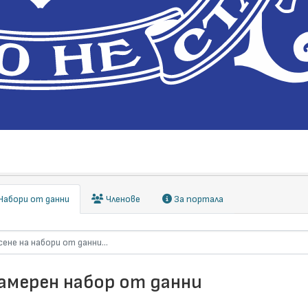
абори от данни
Членове
За портала
намерен набор от данни