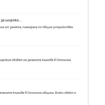
за широко...
ела от земята, планирана по Общия устройствен
ирокия обхват на зелените клинове в Столична
лените клинове в Столична община. Всеки обект е