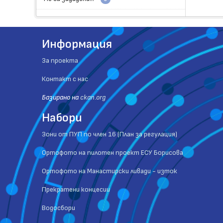
Информация
За проекта
Контакт с нас
Базиранo на
ckan.org
Набори
Зони от ПУП по член 16 (План за регулация)
Ортофото на пилотен проект ЕСУ Борисова
Ортофото на Манастирски ливади - изток
Прекратени концесии
Водосбори