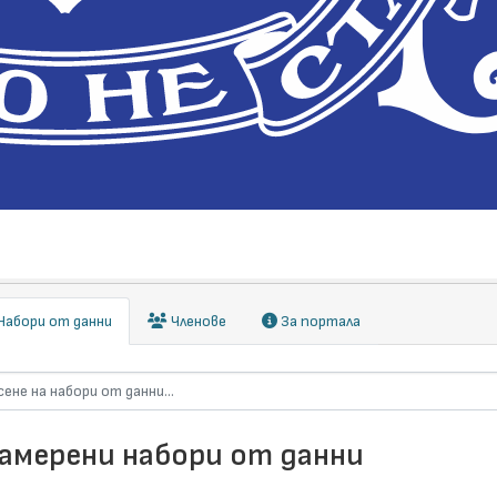
абори от данни
Членове
За портала
намерени набори от данни