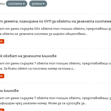
ти:
система
зелена
т земята, планирана по ОУП за обекти на зелената система 
ът от данни съдържа 564 обекта тип площни обекти, представящи д
за обекти на зелената система за широко обществено...
ON
к обхват на зелените клинове
ът от данни съдържа 7 обекта тип площни обекти, представляващи ш
. За всеки обект са посочени номер на клина и...
ON
ни клинове
ът от данни съдържа 7 обекта тип площни обекти, представляващи зе
фициран чрез уникален номер. Може да се използва за...
ON