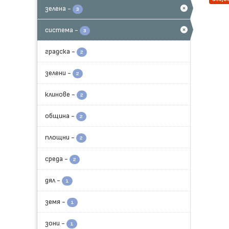
зелена
-
3
система
-
3
градска
-
2
зелени
-
2
клинове
-
2
община
-
2
площни
-
2
среда
-
2
дял
-
1
земя
-
1
зони
-
1