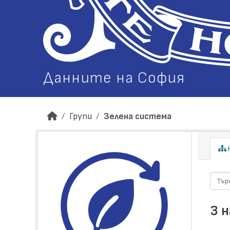
Данните на София
Групи
Зелена система
Н
3 