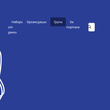
Набори
Организации
Групи
За
от
портала
данни