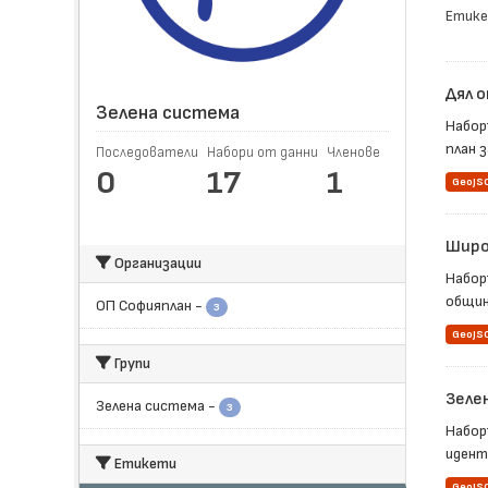
Етике
Дял о
Зелена система
Набор
план 
Последователи
Набори от данни
Членове
0
17
1
GeoJS
Широ
Организации
Набор
община
ОП Софияплан
-
3
GeoJS
Групи
Зеле
Зелена система
-
3
Набор
иденти
Етикети
GeoJS