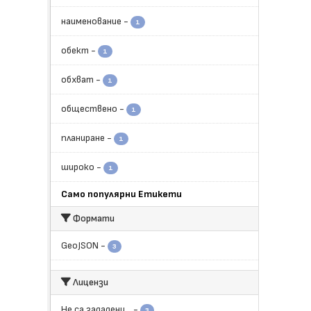
наименование
-
1
обект
-
1
обхват
-
1
обществено
-
1
планиране
-
1
широко
-
1
Само популярни Етикети
Формати
GeoJSON
-
3
Лицензи
Не са зададени...
-
3