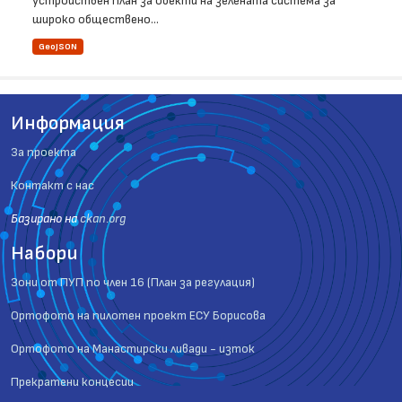
устройствен план за обекти на зелената система за
широко обществено...
GeoJSON
Информация
За проекта
Контакт с нас
Базиранo на
ckan.org
Набори
Зони от ПУП по член 16 (План за регулация)
Ортофото на пилотен проект ЕСУ Борисова
Ортофото на Манастирски ливади - изток
Прекратени концесии