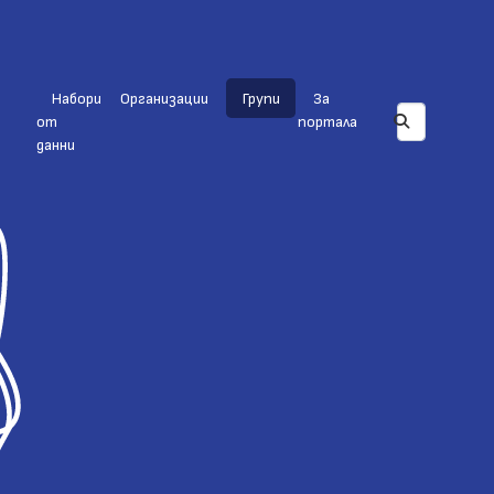
Набори
Организации
Групи
За
от
портала
данни