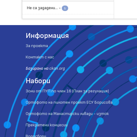
Не са зададени...
-
1
Информация
За проекта
Контакт с нас
Базиранo на
ckan.org
Набори
Зони от ПУП по член 16 (План за регулация)
Ортофото на пилотен проект ЕСУ Борисова
Ортофото на Манастирски ливади - изток
Прекратени концесии
Водосбори