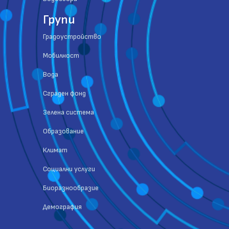
Групи
Градоустройство
Мобилност
Вода
Сграден фонд
Зелена система
Образование
Климат
Социални услуги
Биоразнообразие
Демография