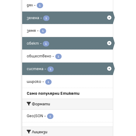
дял
-
1
зелена
-
1
земя
-
1
обект
-
1
обществено
-
1
система
-
1
широко
-
1
Само популярни Етикети
Формати
GeoJSON
-
1
Лицензи