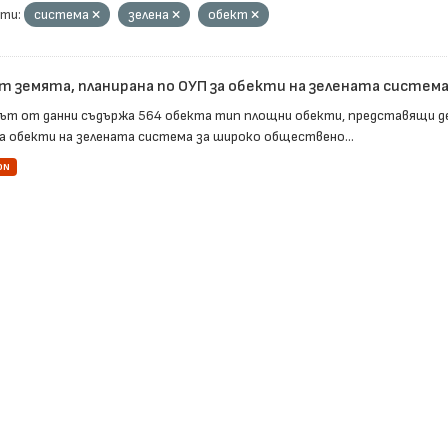
ти:
система
зелена
обект
т земята, планирана по ОУП за обекти на зелената система 
ът от данни съдържа 564 обекта тип площни обекти, представящи д
за обекти на зелената система за широко обществено...
ON