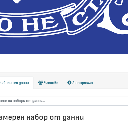
абори от данни
Членове
За портала
намерен набор от данни