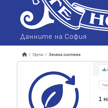
Данните на София
Групи
Зелена система
Н
1 