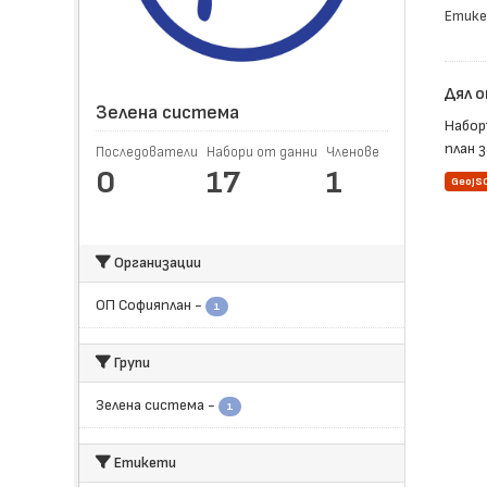
Етике
Дял о
Зелена система
Набор
план 
Последователи
Набори от данни
Членове
0
17
1
GeoJS
Организации
ОП Софияплан
-
1
Групи
Зелена система
-
1
Етикети