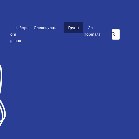
Набори
Организации
Групи
За
от
портала
данни