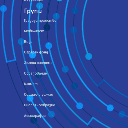
Групи
Градоустройство
Мобилност
Вода
Сграден фонд
Зелена система
Образование
Климат
Социални услуги
Биоразнообразие
Демография