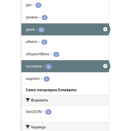
дял
-
1
зелена
-
1
земя
-
1
обект
-
1
обществено
-
1
система
-
1
широко
-
1
Само популярни Етикети
Формати
GeoJSON
-
1
Лицензи