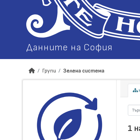
Данните на София
Групи
Зелена система
Н
1 