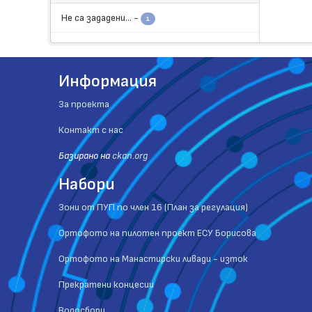
Не са зададени...
-
1
Информация
За проекта
Контакт с нас
Базиранo на
ckan.org
Набори
Зони от ПУП по член 16 (План за регулация)
Ортофото на пилотен проект ЕСУ Борисова
Ортофото на Манастирски ливади - изток
Прекратени концесии
Водосбори