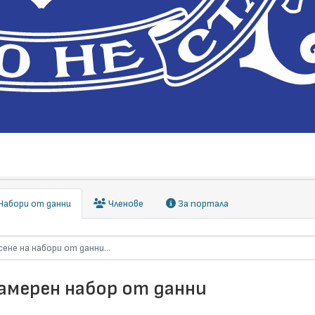
абори от данни
Членове
За портала
намерен набор от данни