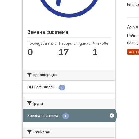
Етике
Дял о
Зелена система
Набор
план 
Последователи
Набори от данни
Членове
0
17
1
GeoJS
Организации
ОП Софияплан
-
1
Групи
Зелена система
-
1
Етикети