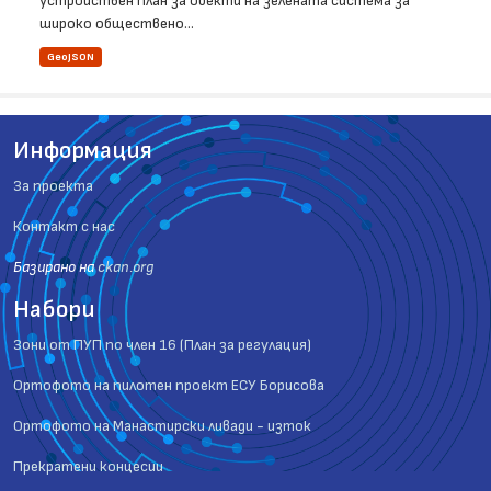
устройствен план за обекти на зелената система за
широко обществено...
GeoJSON
Информация
За проекта
Контакт с нас
Базиранo на
ckan.org
Набори
Зони от ПУП по член 16 (План за регулация)
Ортофото на пилотен проект ЕСУ Борисова
Ортофото на Манастирски ливади - изток
Прекратени концесии