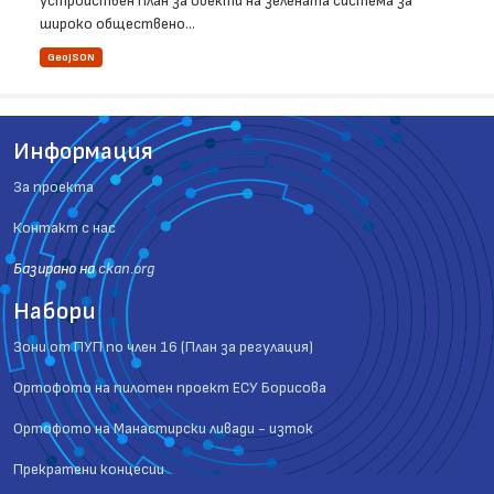
устройствен план за обекти на зелената система за
широко обществено...
GeoJSON
Информация
За проекта
Контакт с нас
Базиранo на
ckan.org
Набори
Зони от ПУП по член 16 (План за регулация)
Ортофото на пилотен проект ЕСУ Борисова
Ортофото на Манастирски ливади - изток
Прекратени концесии