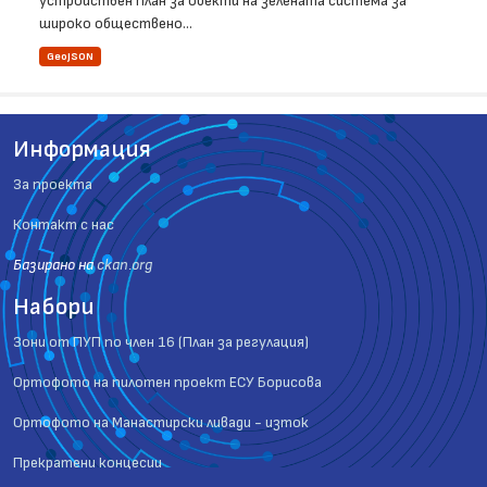
устройствен план за обекти на зелената система за
широко обществено...
GeoJSON
Информация
За проекта
Контакт с нас
Базиранo на
ckan.org
Набори
Зони от ПУП по член 16 (План за регулация)
Ортофото на пилотен проект ЕСУ Борисова
Ортофото на Манастирски ливади - изток
Прекратени концесии