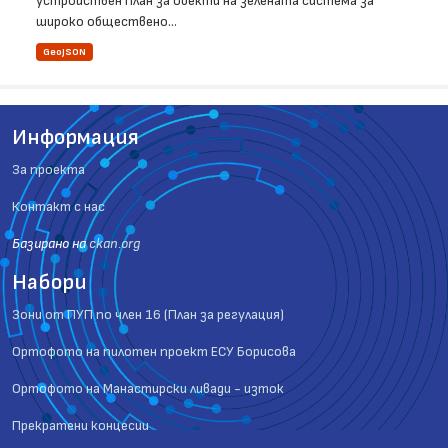
устройствен план за обекти на зелената система за
широко обществено...
GeoJSON
Информация
За проекта
Контакт с нас
Базиранo на
ckan.org
Набори
Зони от ПУП по член 16 (План за регулация)
Ортофото на пилотен проект ЕСУ Борисова
Ортофото на Манастирски ливади - изток
Прекратени концесии