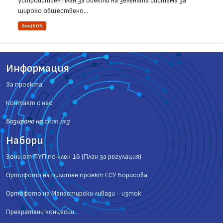
устройствен план за обекти на зелената система за
широко обществено...
GeoJSON
Информация
За проекта
Контакт с нас
Базиранo на
ckan.org
Набори
Зони от ПУП по член 16 (План за регулация)
Ортофото на пилотен проект ЕСУ Борисова
Ортофото на Манастирски ливади - изток
Прекратени концесии