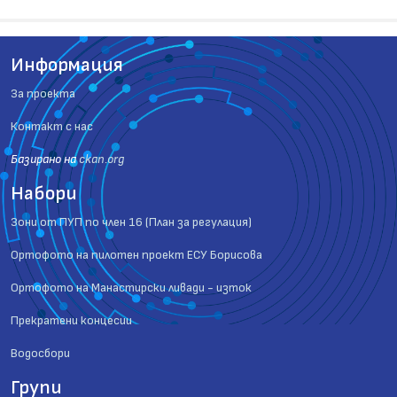
Информация
За проекта
Контакт с нас
Базиранo на
ckan.org
Набори
Зони от ПУП по член 16 (План за регулация)
Ортофото на пилотен проект ЕСУ Борисова
Ортофото на Манастирски ливади - изток
Прекратени концесии
Водосбори
Групи