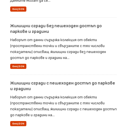
Данните могат да се...
GeoJSON
Жилищни сгради без пешеходен достъп до
паркове и градини
Наборът от данни съдържа колекция от обекти
(пространствени точки и свързаните с тях числови
показатели) описващ жилищни сгради без пешеходен
достъп до паркове и градини на...
GeoJSON
Жилищни сгради с пешеходен достъп до паркове
и градини
Наборът от данни съдържа колекция от обекти
(пространствени точки и свързаните с тях числови
показатели) описващ жилищни сгради с пешеходен достъп
до паркове и градини на...
GeoJSON