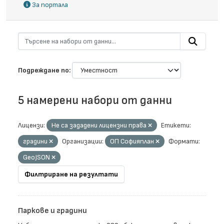
За портала
Подреждане по
5 намерени набори от данни
Лицензи:
Не са зададени лицензни права
Етикети:
градини
Организации:
ОП Софияплан
Формати:
GeoJSON
Филтриране на резултати
Паркове и градини