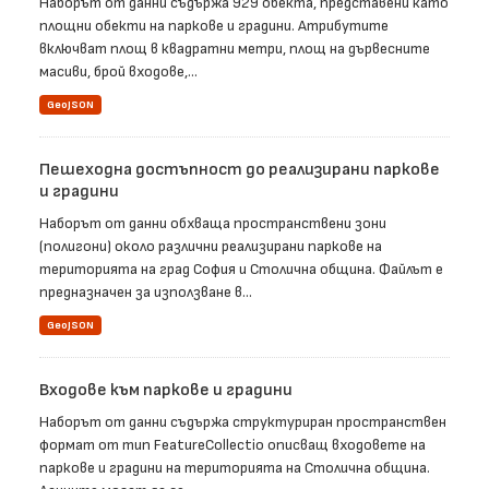
Наборът от данни съдържа 929 обекта, представени като
площни обекти на паркове и градини. Атрибутите
включват площ в квадратни метри, площ на дървесните
масиви, брой входове,...
GeoJSON
Пешеходна достъпност до реализирани паркове
и градини
Наборът от данни обхваща пространствени зони
(полигони) около различни реализирани паркове на
територията на град София и Столична община. Файлът е
предназначен за използване в...
GeoJSON
Входове към паркове и градини
Наборът от данни съдържа структуриран пространствен
формат от тип FeatureCollectio описващ входовете на
паркове и градини на територията на Столична община.