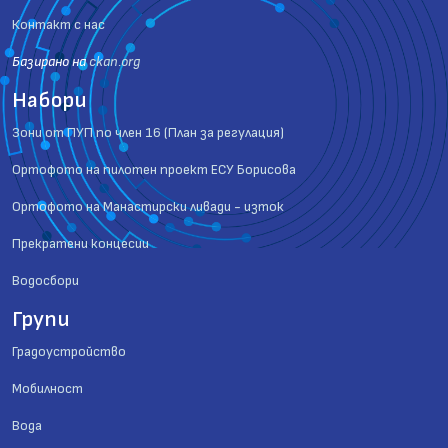
Контакт с нас
Базиранo на
ckan.org
Набори
Зони от ПУП по член 16 (План за регулация)
Ортофото на пилотен проект ЕСУ Борисова
Ортофото на Манастирски ливади - изток
Прекратени концесии
Водосбори
Групи
Градоустройство
Мобилност
Вода