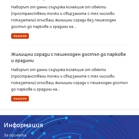
Наборът от данни съдържа колекция от обекти
(пространствени точки и свързаните с тях числови
показатели) описващ жилищни сгради без пешеходен
достъп до паркове и градини на...
GeoJSON
Жилищни сгради с пешеходен достъп до паркове
и градини
Наборът от данни съдържа колекция от обекти
(пространствени точки и свързаните с тях числови
показатели) описващ жилищни сгради с пешеходен достъп
до паркове и градини на...
GeoJSON
Информация
За проекта