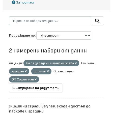
За портала
Подреждане по
2 намерени набори от данни
Лицензи:
Не са зададени лицензни права
Етикети:
градини
достъп
Организации:
ОП Софияплан
Филтриране на резултати
Жилищни сгради без пешеходен достъп до
паркове и градини