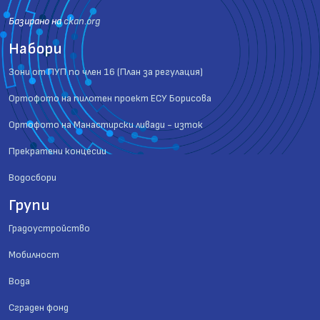
Базиранo на
ckan.org
Набори
Зони от ПУП по член 16 (План за регулация)
Ортофото на пилотен проект ЕСУ Борисова
Ортофото на Манастирски ливади - изток
Прекратени концесии
Водосбори
Групи
Градоустройство
Мобилност
Вода
Сграден фонд