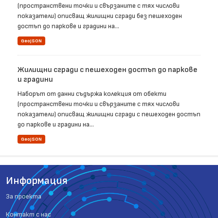
(пространствени точки и свързаните с тях числови
показатели) описващ жилищни сгради без пешеходен
достъп до паркове и градини на...
GeoJSON
Жилищни сгради с пешеходен достъп до паркове
и градини
Наборът от данни съдържа колекция от обекти
(пространствени точки и свързаните с тях числови
показатели) описващ жилищни сгради с пешеходен достъп
до паркове и градини на...
GeoJSON
Информация
За проекта
Контакт с нас