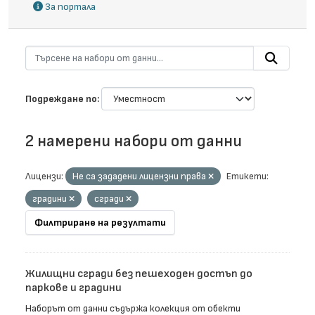
За портала
Подреждане по
2 намерени набори от данни
Лицензи:
Не са зададени лицензни права
Етикети:
градини
сгради
Филтриране на резултати
Жилищни сгради без пешеходен достъп до
паркове и градини
Наборът от данни съдържа колекция от обекти