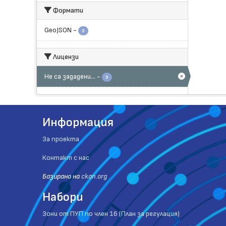
Формати
GeoJSON
-
3
Лицензи
Не са зададени...
-
3
Информация
За проекта
Контакт с нас
Базиранo на
ckan.org
Набори
Зони от ПУП по член 16 (План за регулация)