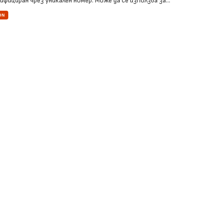
фициран чрез уникален номер. Може да се използва за...
ON