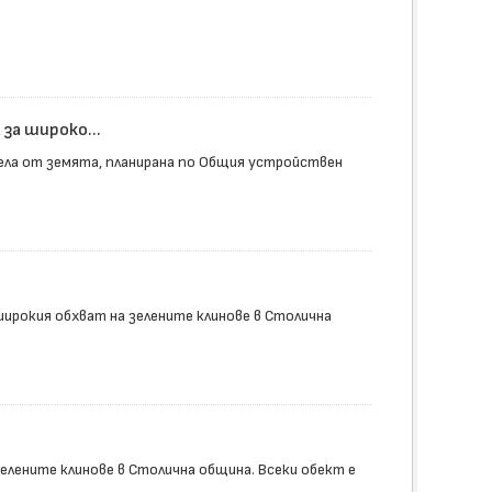
за широко...
ела от земята, планирана по Общия устройствен
ирокия обхват на зелените клинове в Столична
лените клинове в Столична община. Всеки обект е