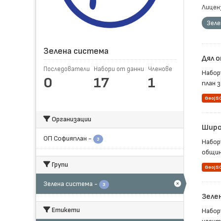
Лицен
Зеле
Зелена система
Дял о
Последователи
Набори от данни
Членове
Набор
0
17
1
план 
GeoJS
Организации
Широ
ОП Софияплан
-
3
Набор
община
Групи
GeoJS
Зелена система
-
3
Зеле
Етикети
Набор