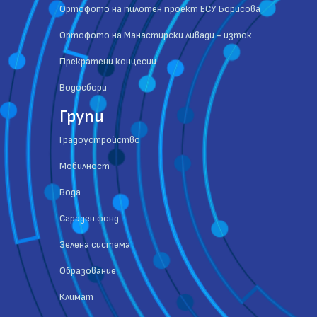
Ортофото на пилотен проект ЕСУ Борисова
Ортофото на Манастирски ливади - изток
Прекратени концесии
Водосбори
Групи
Градоустройство
Мобилност
Вода
Сграден фонд
Зелена система
Образование
Климат