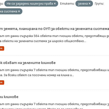
зи:
Не са зададени лицензни права
Етикети:
зелена
Групи:
на система
т земята, планирана по ОУП за обекти на зелената система 
ът от данни съдържа 564 обекта тип площни обекти, представящи д
за обекти на зелената система за широко обществено...
ON
к обхват на зелените клинове
ът от данни съдържа 7 обекта тип площни обекти, представляващи ш
. За всеки обект са посочени номер на клина и...
ON
ни клинове
ът от данни съдържа 7 обекта тип площни обекти, представляващи зе