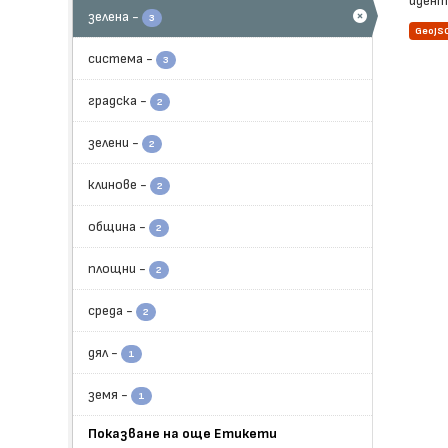
иденти
зелена
-
3
GeoJS
система
-
3
градска
-
2
зелени
-
2
клинове
-
2
община
-
2
площни
-
2
среда
-
2
дял
-
1
земя
-
1
Показване на още Етикети