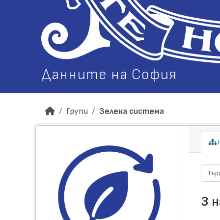
Данните на София
Групи
Зелена система
Н
3 