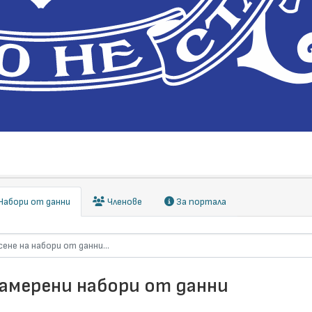
абори от данни
Членове
За портала
намерени набори от данни