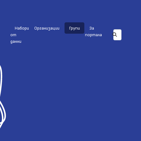
Набори
Организации
Групи
За
от
портала
данни