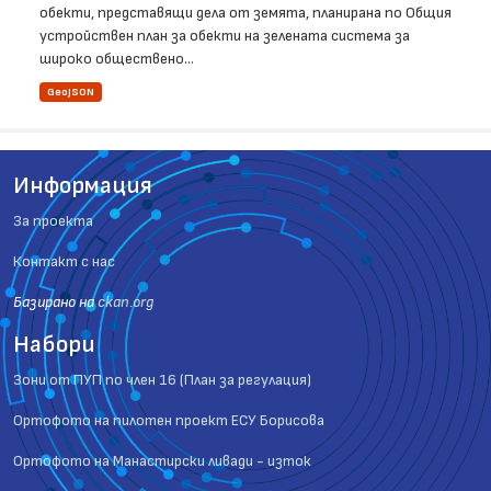
обекти, представящи дела от земята, планирана по Общия
устройствен план за обекти на зелената система за
широко обществено...
GeoJSON
Информация
За проекта
Контакт с нас
Базиранo на
ckan.org
Набори
Зони от ПУП по член 16 (План за регулация)
Ортофото на пилотен проект ЕСУ Борисова
Ортофото на Манастирски ливади - изток