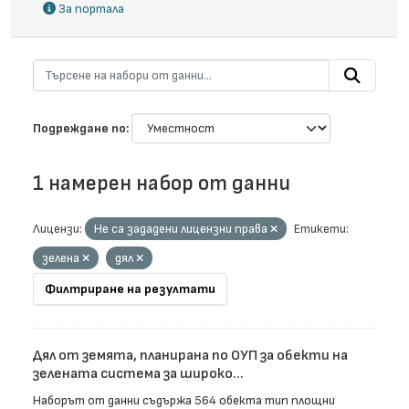
За портала
Подреждане по
1 намерен набор от данни
Лицензи:
Не са зададени лицензни права
Етикети:
зелена
дял
Филтриране на резултати
Дял от земята, планирана по ОУП за обекти на
зелената система за широко...
Наборът от данни съдържа 564 обекта тип площни