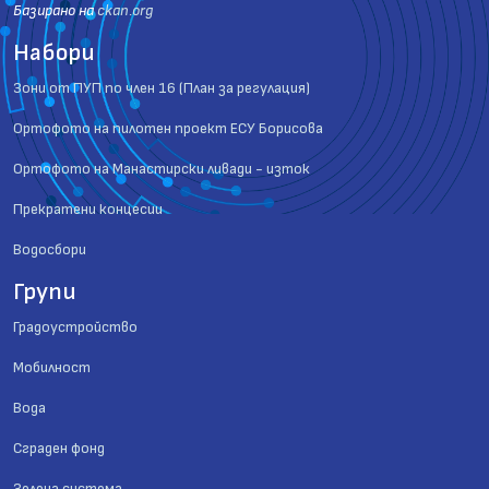
Базиранo на
ckan.org
Набори
Зони от ПУП по член 16 (План за регулация)
Ортофото на пилотен проект ЕСУ Борисова
Ортофото на Манастирски ливади - изток
Прекратени концесии
Водосбори
Групи
Градоустройство
Мобилност
Вода
Сграден фонд
Зелена система