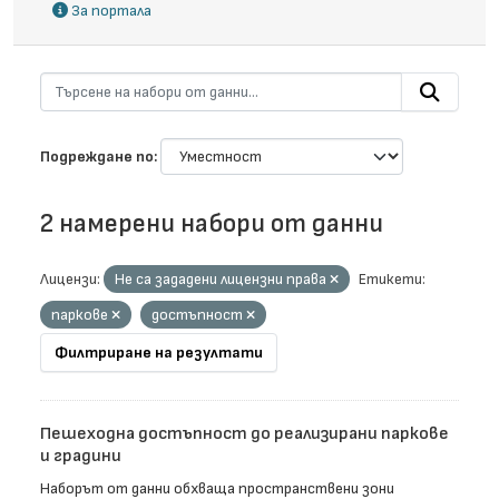
За портала
Подреждане по
2 намерени набори от данни
Лицензи:
Не са зададени лицензни права
Етикети:
паркове
достъпност
Филтриране на резултати
Пешеходна достъпност до реализирани паркове
и градини
Наборът от данни обхваща пространствени зони