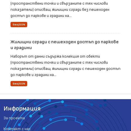
(пространствени точки и свързаните с тях числови
показатели) описващ жилищни сгради без пешеходен
достъп до паркове и градини на...
GeoJSON
Жилищни сгради с пешеходен достъп до паркове
и градини
Наборът от данни съдържа колекция от обекти
(пространствени точки и свързаните с тях числови
показатели) описващ жилищни сгради с пешеходен достъп
до паркове и градини на...
GeoJSON
Информация
За проекта
Контакт с нас