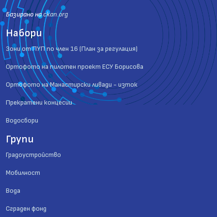
Базиранo на
ckan.org
Набори
Зони от ПУП по член 16 (План за регулация)
Ортофото на пилотен проект ЕСУ Борисова
Ортофото на Манастирски ливади - изток
Прекратени концесии
Водосбори
Групи
Градоустройство
Мобилност
Вода
Сграден фонд