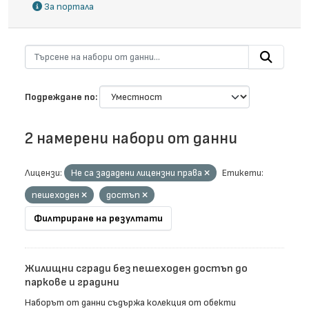
За портала
Подреждане по
2 намерени набори от данни
Лицензи:
Не са зададени лицензни права
Етикети:
пешеходен
достъп
Филтриране на резултати
Жилищни сгради без пешеходен достъп до
паркове и градини
Наборът от данни съдържа колекция от обекти