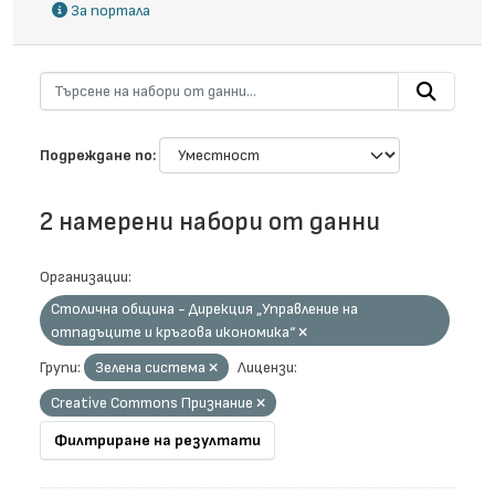
За портала
Подреждане по
2 намерени набори от данни
Организации:
Столична община - Дирекция „Управление на
отпадъците и кръгова икономика“
Групи:
Зелена система
Лицензи:
Creative Commons Признание
Филтриране на резултати