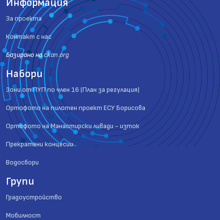
Информация
За проекта
Контакт с нас
Базиранo на
ckan.org
Набори
Зони от ПУП по член 16 (План за регулация)
Ортофото на пилотен проект ЕСУ Борисова
Ортофото на Манастирски ливади - изток
Прекратени концесии
Водосбори
Групи
Градоустройство
Мобилност