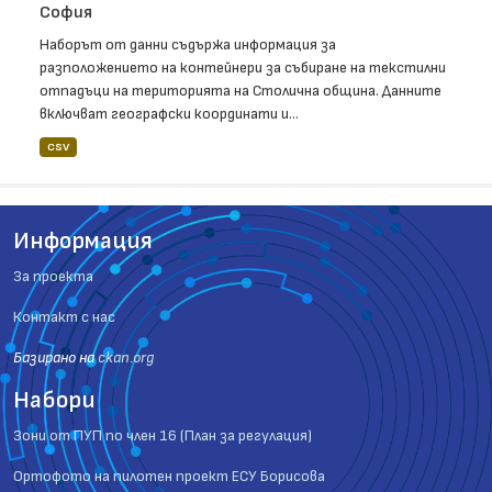
София
Наборът от данни съдържа информация за
разположението на контейнери за събиране на текстилни
отпадъци на територията на Столична община. Данните
включват географски координати и...
CSV
Информация
За проекта
Контакт с нас
Базиранo на
ckan.org
Набори
Зони от ПУП по член 16 (План за регулация)
Ортофото на пилотен проект ЕСУ Борисова