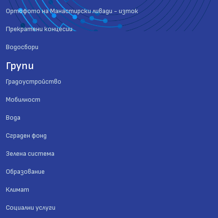
Ортофото на Манастирски ливади - изток
Прекратени концесии
Водосбори
Групи
Градоустройство
Мобилност
Вода
Сграден фонд
Зелена система
Образование
Климат
Социални услуги