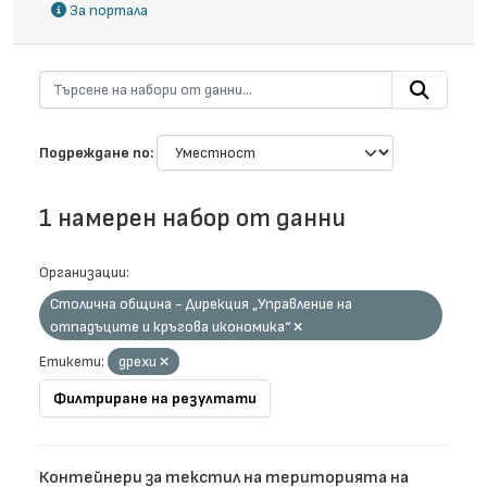
За портала
Подреждане по
1 намерен набор от данни
Организации:
Столична община - Дирекция „Управление на
отпадъците и кръгова икономика“
Етикети:
дрехи
Филтриране на резултати
Контейнери за текстил на територията на