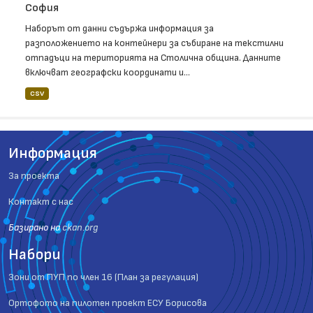
София
Наборът от данни съдържа информация за
разположението на контейнери за събиране на текстилни
отпадъци на територията на Столична община. Данните
включват географски координати и...
CSV
Информация
За проекта
Контакт с нас
Базиранo на
ckan.org
Набори
Зони от ПУП по член 16 (План за регулация)
Ортофото на пилотен проект ЕСУ Борисова