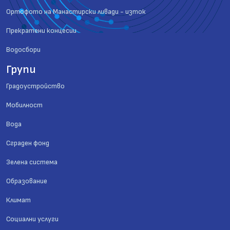
Ортофото на Манастирски ливади - изток
Прекратени концесии
Водосбори
Групи
Градоустройство
Мобилност
Вода
Сграден фонд
Зелена система
Образование
Климат
Социални услуги