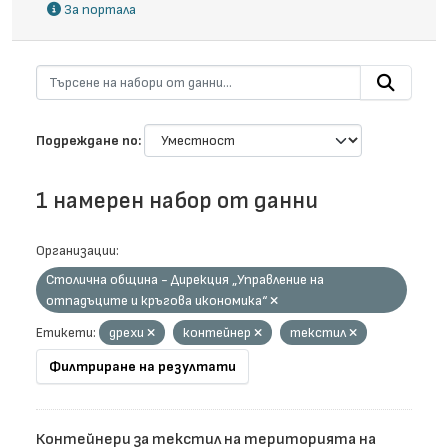
За портала
Подреждане по
1 намерен набор от данни
Организации:
Столична община - Дирекция „Управление на
отпадъците и кръгова икономика“
Етикети:
дрехи
контейнер
текстил
Филтриране на резултати
Контейнери за текстил на територията на