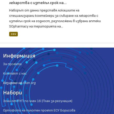
лекарства с изтекъл срок на...
Наборът от данни представя локациите на
специализирани контейнери за събиране на лекарства с
изтекъл срок на годност, разположени в избрани аптеки
SOpharmacy на територията на...
CSV
Информация
За проекта
Контакт с нас
Базиранo на
ckan.org
Набори
Зони от ПУП по член 16 (План за регулация)
Ортофото на пилотен проект ЕСУ Борисова