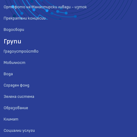
Ортофото на Манастирски ливади - изток
Прекратени концесии
Водосбори
Групи
Градоустройство
Мобилност
Вода
Сграден фонд
Зелена система
Образование
Климат
Социални услуги