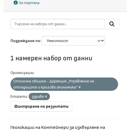
За портала
Подреждане по
1 намерен набор от данни
Организации:
Столична община - Дирекция „Управление на
отпадъците и кръгова икономика“
Етикети:
здраве
Филтриране на резултати
Геолокации на Контейнери за изхвърляне на