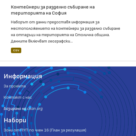
Контейнери за разделно събиране на
територията на София
Наборът от данни предоставя информация за
местоположението на контейнери за разделно събиране
на отпадъци на територията на Столична община.
Данните включват географски...
CSV
Информация
За проекта
Контакт с нас
Базиранo на
ckan.org
Набори
Зони от ПУП по член 16 (План за регулация)