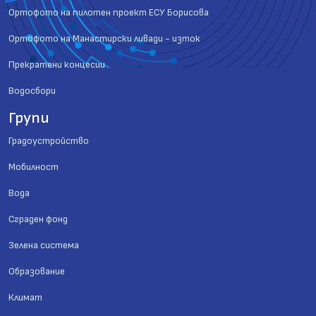
Ортофото на пилотен проект ЕСУ Борисова
Ортофото на Манастирски ливади - изток
Прекратени концесии
Водосбори
Групи
Градоустройство
Мобилност
Вода
Сграден фонд
Зелена система
Образование
Климат