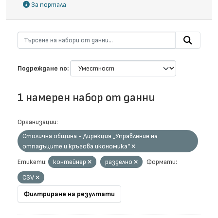
За портала
Подреждане по
1 намерен набор от данни
Организации:
Столична община - Дирекция „Управление на
отпадъците и кръгова икономика“
Етикети:
контейнер
разделно
Формати:
CSV
Филтриране на резултати