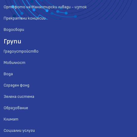
Ортофото на Манастирски ливади - изток
Прекратени концесии
Водосбори
Групи
Градоустройство
Мобилност
Вода
Сграден фонд
Зелена система
Образование
Климат
Социални услуги