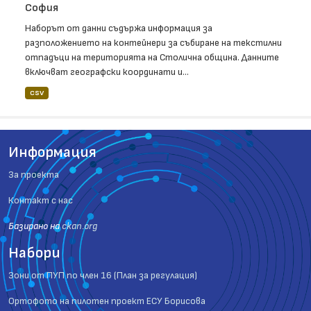
София
Наборът от данни съдържа информация за
разположението на контейнери за събиране на текстилни
отпадъци на територията на Столична община. Данните
включват географски координати и...
CSV
Информация
За проекта
Контакт с нас
Базиранo на
ckan.org
Набори
Зони от ПУП по член 16 (План за регулация)
Ортофото на пилотен проект ЕСУ Борисова