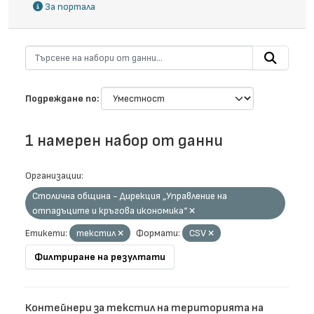
За портала
Подреждане по
1 намерен набор от данни
Организации:
Столична община - Дирекция „Управление на
отпадъците и кръгова икономика“
Етикети:
текстил
Формати:
CSV
Филтриране на резултати
Контейнери за текстил на територията на