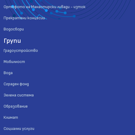
Ортофото на Манастирски ливади - изток
Прекратени концесии
Водосбори
Групи
Градоустройство
Мобилност
Вода
Сграден фонд
Зелена система
Образование
Климат
Социални услуги