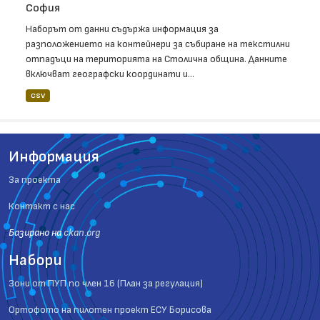
София
Наборът от данни съдържа информация за
разположението на контейнери за събиране на текстилни
отпадъци на територията на Столична община. Данните
включват географски координати и...
CSV
Информация
За проекта
Контакт с нас
Базиранo на
ckan.org
Набори
Зони от ПУП по член 16 (План за регулация)
Ортофото на пилотен проект ЕСУ Борисова