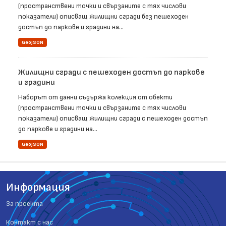
(пространствени точки и свързаните с тях числови
показатели) описващ жилищни сгради без пешеходен
достъп до паркове и градини на...
GeoJSON
Жилищни сгради с пешеходен достъп до паркове
и градини
Наборът от данни съдържа колекция от обекти
(пространствени точки и свързаните с тях числови
показатели) описващ жилищни сгради с пешеходен достъп
до паркове и градини на...
GeoJSON
Информация
За проекта
Контакт с нас