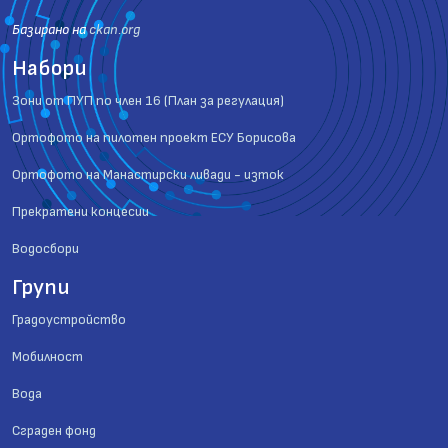
Базиранo на
ckan.org
Набори
Зони от ПУП по член 16 (План за регулация)
Ортофото на пилотен проект ЕСУ Борисова
Ортофото на Манастирски ливади - изток
Прекратени концесии
Водосбори
Групи
Градоустройство
Мобилност
Вода
Сграден фонд