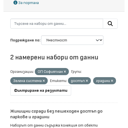
За портала
Подреждане по
2 намерени набори от данни
Организации:
ОП Софияплан
Групи:
Зелена система
Етикети:
достъп
градини
Филтриране на резултати
Жилищни сгради без пешеходен достъп до
паркове и градини
Наборът от данни съдържа колекция от обекти