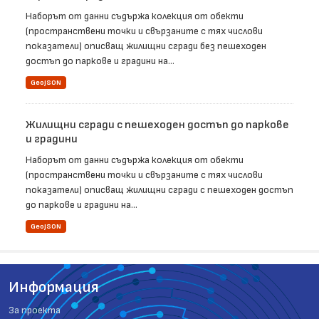
Наборът от данни съдържа колекция от обекти
(пространствени точки и свързаните с тях числови
показатели) описващ жилищни сгради без пешеходен
достъп до паркове и градини на...
GeoJSON
Жилищни сгради с пешеходен достъп до паркове
и градини
Наборът от данни съдържа колекция от обекти
(пространствени точки и свързаните с тях числови
показатели) описващ жилищни сгради с пешеходен достъп
до паркове и градини на...
GeoJSON
Информация
За проекта