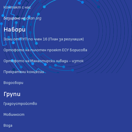
Контакт с нас
Базиранo на
ckan.org
Набори
Зони от ПУП по член 16 (План за регулация)
Ортофото на пилотен проект ЕСУ Борисова
Ортофото на Манастирски ливади - изток
Прекратени концесии
Водосбори
Групи
Градоустройство
Мобилност
Вода