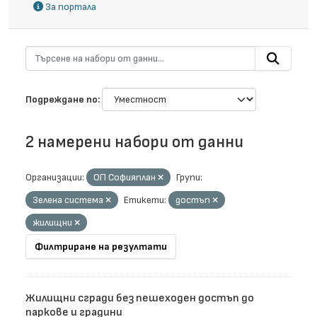
За портала
Подреждане по
2 намерени набори от данни
Организации:
ОП Софияплан
Групи:
Зелена система
Етикети:
достъп
жилищни
Филтриране на резултати
Жилищни сгради без пешеходен достъп до
паркове и градини