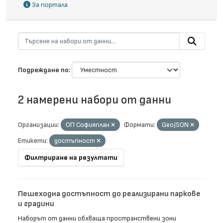
За портала
Подреждане по
2 намерени набори от данни
Организации:
ОП Софияплан
Формати:
GeoJSON
Етикети:
достъпност
Филтриране на резултати
Пешеходна достъпност до реализирани паркове
и градини
Наборът от данни обхваща пространствени зони