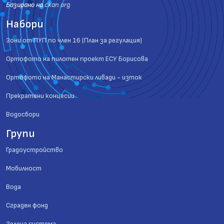
Базиранo на
ckan.org
Набори
Зони от ПУП по член 16 (План за регулация)
Ортофото на пилотен проект ЕСУ Борисова
Ортофото на Манастирски ливади - изток
Прекратени концесии
Водосбори
Групи
Градоустройство
Мобилност
Вода
Сграден фонд
Зелена система