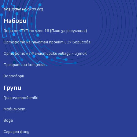
Базиранo на
ckan.org
Набори
Зони от ПУП по член 16 (План за регулация)
Ортофото на пилотен проект ЕСУ Борисова
Ортофото на Манастирски ливади - изток
Прекратени концесии
Водосбори
Групи
Градоустройство
Мобилност
Вода
Сграден фонд