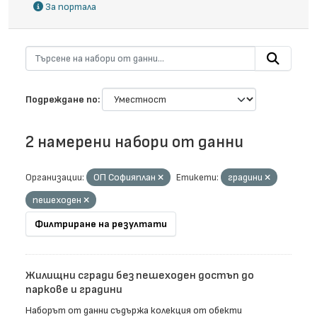
За портала
Подреждане по
2 намерени набори от данни
Организации:
ОП Софияплан
Етикети:
градини
пешеходен
Филтриране на резултати
Жилищни сгради без пешеходен достъп до
паркове и градини
Наборът от данни съдържа колекция от обекти