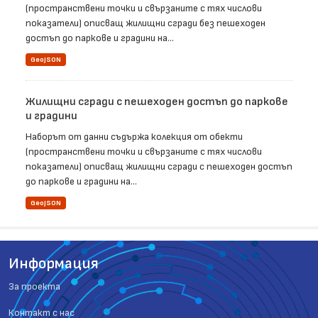
(пространствени точки и свързаните с тях числови
показатели) описващ жилищни сгради без пешеходен
достъп до паркове и градини на...
GeoJSON
Жилищни сгради с пешеходен достъп до паркове
и градини
Наборът от данни съдържа колекция от обекти
(пространствени точки и свързаните с тях числови
показатели) описващ жилищни сгради с пешеходен достъп
до паркове и градини на...
GeoJSON
Информация
За проекта
Контакт с нас