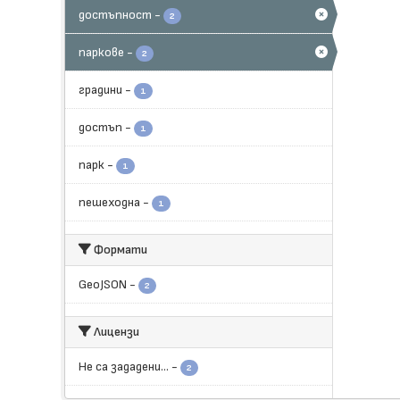
достъпност
-
2
паркове
-
2
градини
-
1
достъп
-
1
парк
-
1
пешеходна
-
1
Формати
GeoJSON
-
2
Лицензи
Не са зададени...
-
2