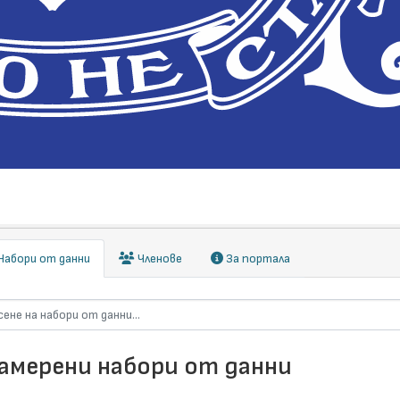
абори от данни
Членове
За портала
намерени набори от данни