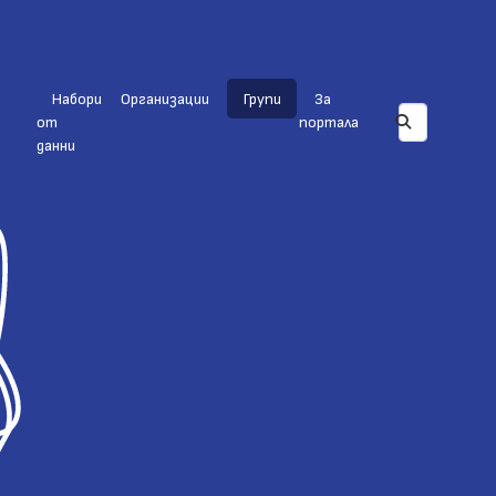
Набори
Организации
Групи
За
от
портала
данни