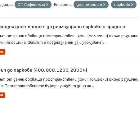
изации:
ОП Софияплан
Етикети:
достъпност
паркове
ходна достъпност до реализирани паркове и градини
ът от данни обхваща пространствени зони (полигони) около различни
ична община. Файлът е предназначен за използване в...
ON
п до паркове (400, 800, 1200, 2000м)
ът от данни обхваща пространствени зони (полигони) около различни
а. Пространствените буфери указват зони на...
ON