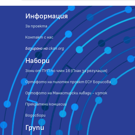
Информация
За проекта
Контакт с нас
Базиранo на
ckan.org
Набори
Зони от ПУП по член 16 (План за регулация)
Ортофото на пилотен проект ЕСУ Борисова
Ортофото на Манастирски ливади - изток
Прекратени концесии
Водосбори
Групи