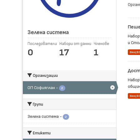
Орган
Пеше
Зелена система
Набор
и Стол
Последователи
Набори от данни
Членове
0
17
1
GeoJS
Достъ
Организации
Набор
общин
ОП Софияплан
-
2
GeoJS
Групи
Зелена система
-
2
Етикети