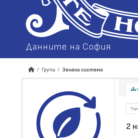
Данните на София
Групи
Зелена система
Н
2 