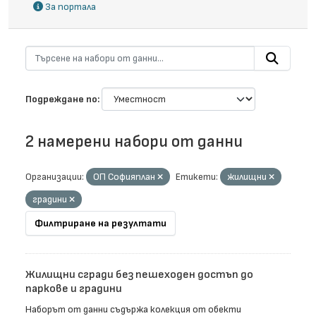
За портала
Подреждане по
2 намерени набори от данни
Организации:
ОП Софияплан
Етикети:
жилищни
градини
Филтриране на резултати
Жилищни сгради без пешеходен достъп до
паркове и градини
Наборът от данни съдържа колекция от обекти