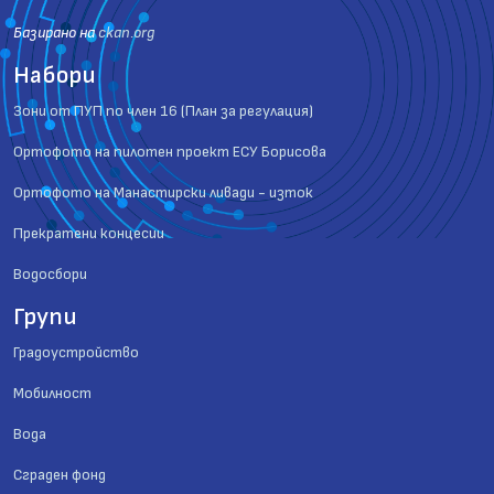
Базиранo на
ckan.org
Набори
Зони от ПУП по член 16 (План за регулация)
Ортофото на пилотен проект ЕСУ Борисова
Ортофото на Манастирски ливади - изток
Прекратени концесии
Водосбори
Групи
Градоустройство
Мобилност
Вода
Сграден фонд