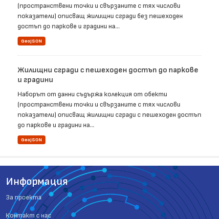
(пространствени точки и свързаните с тях числови
показатели) описващ жилищни сгради без пешеходен
достъп до паркове и градини на...
GeoJSON
Жилищни сгради с пешеходен достъп до паркове
и градини
Наборът от данни съдържа колекция от обекти
(пространствени точки и свързаните с тях числови
показатели) описващ жилищни сгради с пешеходен достъп
до паркове и градини на...
GeoJSON
Информация
За проекта
Контакт с нас