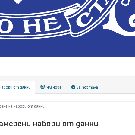
абори от данни
Членове
За портала
намерени набори от данни