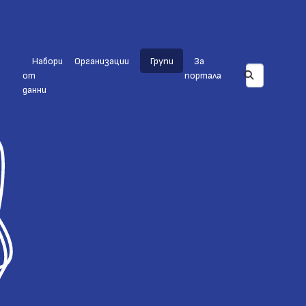
Набори
Организации
Групи
За
от
портала
данни