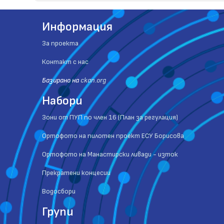
Информация
За проекта
Контакт с нас
Базиранo на
ckan.org
Набори
Зони от ПУП по член 16 (План за регулация)
Ортофото на пилотен проект ЕСУ Борисова
Ортофото на Манастирски ливади - изток
Прекратени концесии
Водосбори
Групи