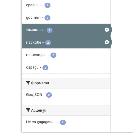
градини
-
2
достъп
-
2
жилищни
-
2
паркове
-
2
пешеходен
-
2
сгради
-
2
Формати
GeoJSON
-
2
Лицензи
Не са зададени...
-
2