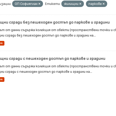
изации:
ОП Софияплан
Етикети:
жилищни
паркове
щни сгради без пешеходен достъп до паркове и градини
ът от данни съдържа колекция от обекти (пространствени точки и с
ни сгради без пешеходен достъп до паркове и градини на...
ON
щни сгради с пешеходен достъп до паркове и градини
ът от данни съдържа колекция от обекти (пространствени точки и с
и сгради с пешеходен достъп до паркове и градини на...
ON