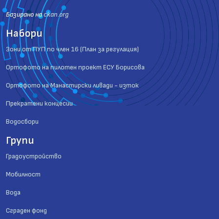
Базиранo на
ckan.org
Набори
Зони от ПУП по член 16 (План за регулация)
Ортофото на пилотен проект ЕСУ Борисова
Ортофото на Манастирски ливади - изток
Прекратени концесии
Водосбори
Групи
Градоустройство
Мобилност
Вода
Сграден фонд