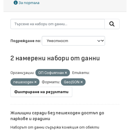
За портала
Подреждане по
2 намерени набори от данни
Организации:
ОП Софияплан
Етикети:
пешеходен
Формати:
GeoJSON
Филтриране на резултати
Жилищни сгради без пешеходен достъп до
паркове и градини
Наборът от данни съдържа колекция от обекти