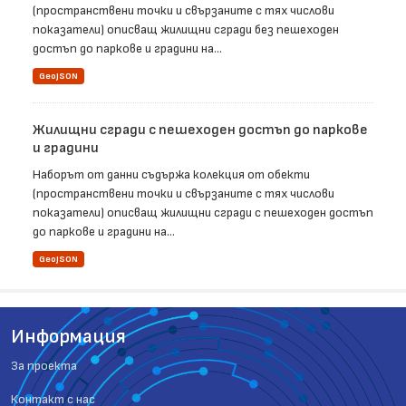
(пространствени точки и свързаните с тях числови
показатели) описващ жилищни сгради без пешеходен
достъп до паркове и градини на...
GeoJSON
Жилищни сгради с пешеходен достъп до паркове
и градини
Наборът от данни съдържа колекция от обекти
(пространствени точки и свързаните с тях числови
показатели) описващ жилищни сгради с пешеходен достъп
до паркове и градини на...
GeoJSON
Информация
За проекта
Контакт с нас