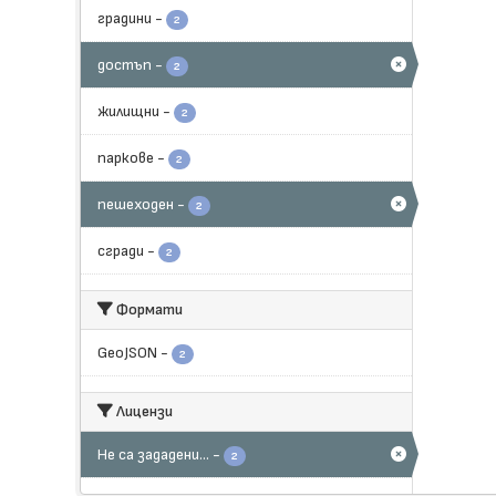
градини
-
2
достъп
-
2
жилищни
-
2
паркове
-
2
пешеходен
-
2
сгради
-
2
Формати
GeoJSON
-
2
Лицензи
Не са зададени...
-
2