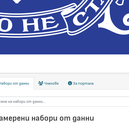
абори от данни
Членове
За портала
намерени набори от данни