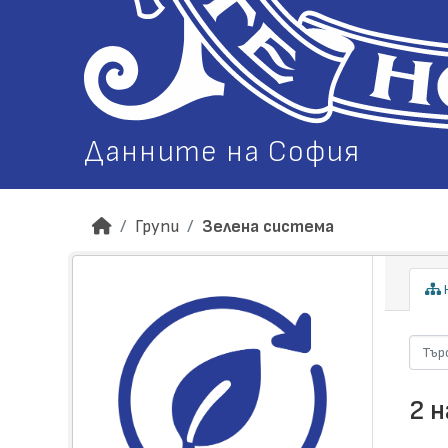
Данните на София
Групи
Зелена система
Н
2 