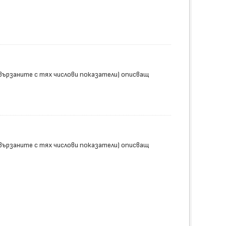
вързаните с тях числови показатели) описващ
вързаните с тях числови показатели) описващ