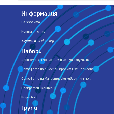
Информация
За проекта
Контакт с нас
Базиранo на
ckan.org
Набори
Зони от ПУП по член 16 (План за регулация)
Ортофото на пилотен проект ЕСУ Борисова
Ортофото на Манастирски ливади - изток
Прекратени концесии
Водосбори
Групи