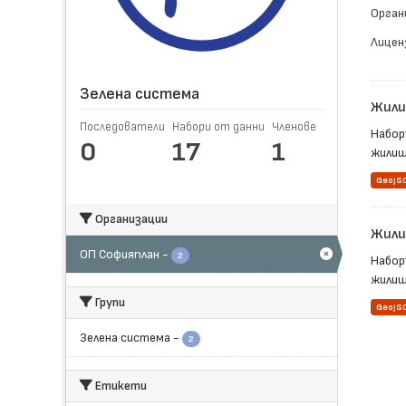
Орган
Лицен
Зелена система
Жили
Последователи
Набори от данни
Членове
Набор
0
17
1
жилищ
GeoJS
Организации
Жили
ОП Софияплан
-
2
Набор
жилищн
Групи
GeoJS
Зелена система
-
2
Етикети