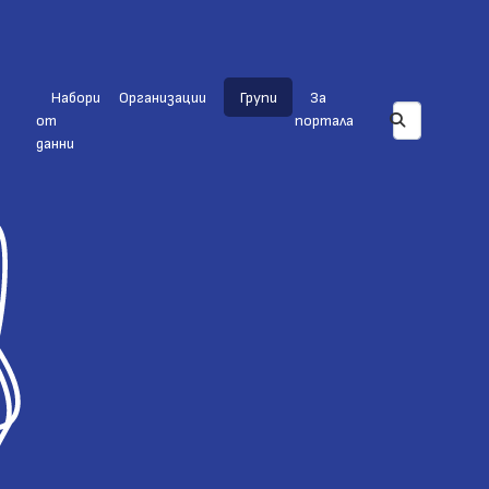
Набори
Организации
Групи
За
от
портала
данни