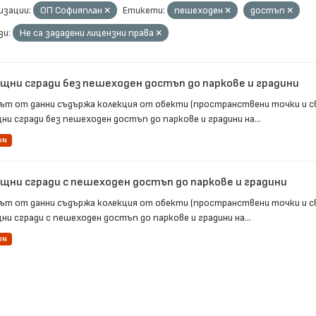
изации:
ОП Софияплан
Етикети:
пешеходен
достъп
зи:
Не са зададени лицензни права
щни сгради без пешеходен достъп до паркове и градини
ът от данни съдържа колекция от обекти (пространствени точки и с
ни сгради без пешеходен достъп до паркове и градини на...
ON
щни сгради с пешеходен достъп до паркове и градини
ът от данни съдържа колекция от обекти (пространствени точки и с
и сгради с пешеходен достъп до паркове и градини на...
ON