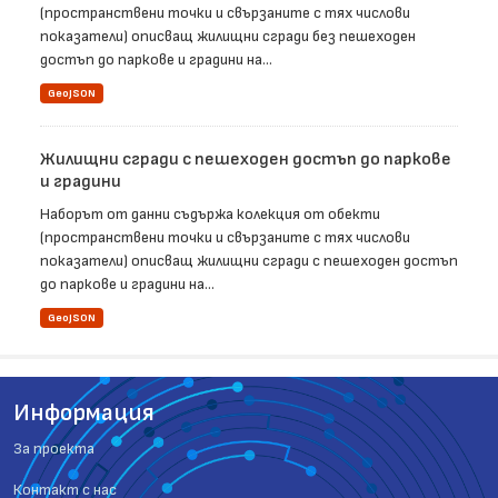
(пространствени точки и свързаните с тях числови
показатели) описващ жилищни сгради без пешеходен
достъп до паркове и градини на...
GeoJSON
Жилищни сгради с пешеходен достъп до паркове
и градини
Наборът от данни съдържа колекция от обекти
(пространствени точки и свързаните с тях числови
показатели) описващ жилищни сгради с пешеходен достъп
до паркове и градини на...
GeoJSON
Информация
За проекта
Контакт с нас