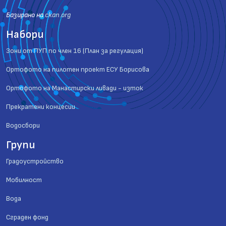
Базиранo на
ckan.org
Набори
Зони от ПУП по член 16 (План за регулация)
Ортофото на пилотен проект ЕСУ Борисова
Ортофото на Манастирски ливади - изток
Прекратени концесии
Водосбори
Групи
Градоустройство
Мобилност
Вода
Сграден фонд