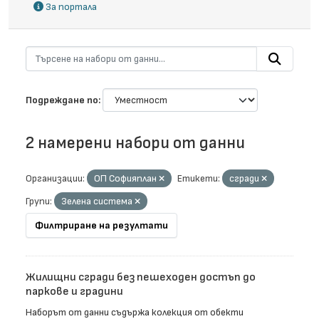
За портала
Подреждане по
2 намерени набори от данни
Организации:
ОП Софияплан
Етикети:
сгради
Групи:
Зелена система
Филтриране на резултати
Жилищни сгради без пешеходен достъп до
паркове и градини
Наборът от данни съдържа колекция от обекти