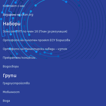
Контакт с нас
Базиранo на
ckan.org
Набори
Зони от ПУП по член 16 (План за регулация)
Ортофото на пилотен проект ЕСУ Борисова
Ортофото на Манастирски ливади - изток
Прекратени концесии
Водосбори
Групи
Градоустройство
Мобилност
Вода