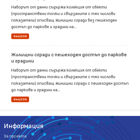
Наборът от данни съдържа колекция от обекти
(пространствени точки и свързаните с тях числови
показатели) описващ жилищни сгради без пешеходен
достъп до паркове и градини на...
GeoJSON
Жилищни сгради с пешеходен достъп до паркове
и градини
Наборът от данни съдържа колекция от обекти
(пространствени точки и свързаните с тях числови
показатели) описващ жилищни сгради с пешеходен достъп
до паркове и градини на...
GeoJSON
Информация
За проекта