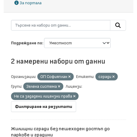
За портала
Подреждане по
2 намерени набори от данни
Организации:
ОП Софияплан
Етикети:
сгради
Групи:
Зелена система
Лицензи:
Не са зададени лицензни права
Филтриране на резултати
Жилищни сгради без пешеходен достъп до
паркове и градини