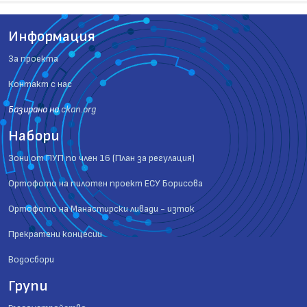
Информация
За проекта
Контакт с нас
Базиранo на
ckan.org
Набори
Зони от ПУП по член 16 (План за регулация)
Ортофото на пилотен проект ЕСУ Борисова
Ортофото на Манастирски ливади - изток
Прекратени концесии
Водосбори
Групи