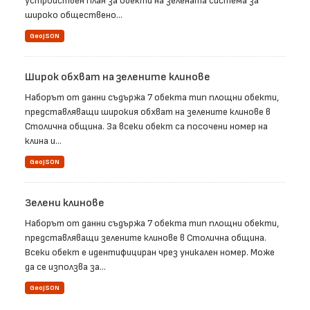
устройствен план за обекти на зелената система за
широко обществено...
GeoJSON
Широк обхват на зелените клинове
Наборът от данни съдържа 7 обекта тип площни обекти,
представляващи широкия обхват на зелените клинове в
Столична община. За всеки обект са посочени номер на
клина и...
GeoJSON
Зелени клинове
Наборът от данни съдържа 7 обекта тип площни обекти,
представляващи зелените клинове в Столична община.
Всеки обект е идентифициран чрез уникален номер. Може
да се използва за...
GeoJSON