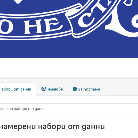
абори от данни
Членове
За портала
 намерени набори от данни