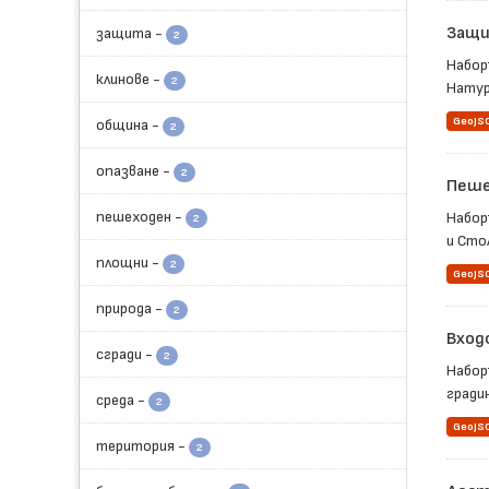
Защи
защита
-
2
Набор
клинове
-
2
Натура
GeoJS
община
-
2
опазване
-
2
Пеше
пешеходен
-
Набор
2
и Стол
площни
-
2
GeoJS
природа
-
2
Вход
сгради
-
2
Набор
гради
среда
-
2
GeoJS
територия
-
2