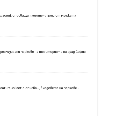
лигони), описващи защитени зони от мрежата
 реализирани паркове на територията на град София
tureCollectio описващ входовете на паркове и