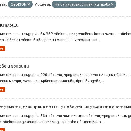
ти:
GeoJSON
Лицензи:
Не са зададени лицензни права
ни площи
ът от данни съдържа 64 962 обекта, представени като площни обект
а на всеки обект в квадратни метри и източника на...
ON
ове и градини
ът от данни съдържа 929 обекта, представени като площни обекти н
тни метри, площ на дървесните масиви, брой входове,...
ON
т земята, планирана по ОУП за обекти на зелената система 
ът от данни съдържа 564 обекта тип площни обекти, представящи д
за обекти на зелената система за широко обществено...
ON