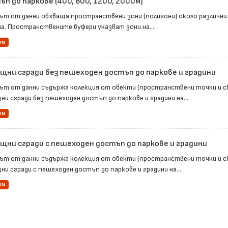
п до паркове (400, 800, 1200, 2000м)
ът от данни обхваща пространствени зони (полигони) около различни
а. Пространствените буфери указват зони на...
ON
щни сгради без пешеходен достъп до паркове и градини
ът от данни съдържа колекция от обекти (пространствени точки и с
ни сгради без пешеходен достъп до паркове и градини на...
ON
щни сгради с пешеходен достъп до паркове и градини
ът от данни съдържа колекция от обекти (пространствени точки и с
и сгради с пешеходен достъп до паркове и градини на...
ON