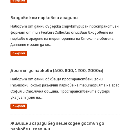
GeoJSON
Входове към паркове и градини
Наборът от данни съдържа структуриран пространствен
формат от тип FeatureCollectio описващ входовете на
паркове и градини на територията на Столична община.
Данните могат да се...
GeoJSON
Достъп до паркове (400, 800, 1200, 2000м)
Наборът от данни обхваща пространствени зони
(полигони) около различни паркове на територията на град
София и Столична община. Пространствените буфери
указват зони на...
GeoJSON
Жилищни сгради без пешеходен достъп до
паркове и градини