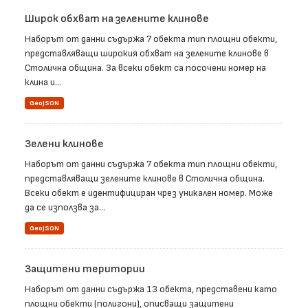
Широк обхват на зелените клинове
Наборът от данни съдържа 7 обекта тип площни обекти,
представляващи широкия обхват на зелените клинове в
Столична община. За всеки обект са посочени номер на
клина и...
GeoJSON
Зелени клинове
Наборът от данни съдържа 7 обекта тип площни обекти,
представляващи зелените клинове в Столична община.
Всеки обект е идентифициран чрез уникален номер. Може
да се използва за...
GeoJSON
Защитени територии
Наборът от данни съдържа 13 обекта, представени като
площни обекти (полигони), описващи защитени