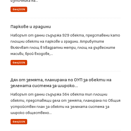
източника на...
GeoJSON
Паркове и градини
Наборът от данни съдържа 929 обекта, представени като
площни обекти на паркове и градини. Атрибутите
включват площ в квадратни метри, площ на дървесните
масиви, брой входове,...
GeoJSON
Дял от земята, планирана по ОУП за обекти на
зелената система за широко...
Наборът от данни съдържа 564 обекта тип площни
обекти, представящи дела от земята, планирана по Общия
устройствен план за обекти на зелената система за
широко обществено...
GeoJSON