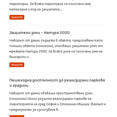
територии. За всяка територия са посочени име,
категория и код на защитата,...
GeoJSON
Защитени зони - Натура 2000
Наборът от данни съдържа 6 обекта, представени като
площни обекти (полигони), описващи защитени зони от
мрежата Натура 2000. За всяка зона са посочени име на
български и...
GeoJSON
Пешеходна достъпност до реализирани паркове
и градини
Наборът от данни обхваща пространствени зони
(полигони) около различни реализирани паркове на
територията на град София и Столична община. Файлът е
предназначен за използване в...