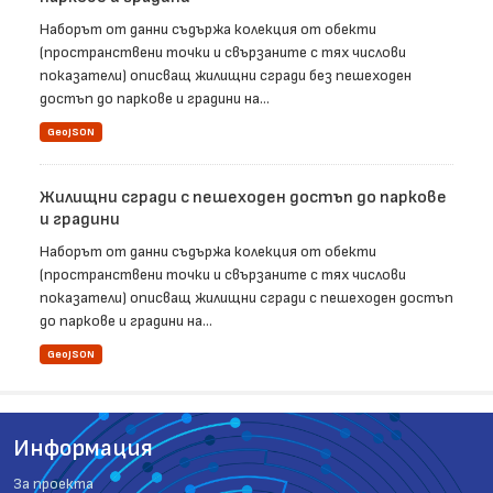
Наборът от данни съдържа колекция от обекти
(пространствени точки и свързаните с тях числови
показатели) описващ жилищни сгради без пешеходен
достъп до паркове и градини на...
GeoJSON
Жилищни сгради с пешеходен достъп до паркове
и градини
Наборът от данни съдържа колекция от обекти
(пространствени точки и свързаните с тях числови
показатели) описващ жилищни сгради с пешеходен достъп
до паркове и градини на...
GeoJSON
Информация
За проекта