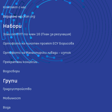
Контакт с нас
Базиранo на
ckan.org
Набори
Зони от ПУП по член 16 (План за регулация)
Ортофото на пилотен проект ЕСУ Борисова
Ортофото на Манастирски ливади - изток
Прекратени концесии
Водосбори
Групи
Градоустройство
Мобилност
Вода