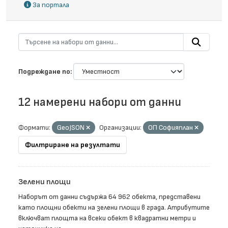
За портала
Подреждане по
12 намерени набори от данни
Формати:
GeoJSON
Организации:
ОП Софияплан
Филтриране на резултати
Зелени площи
Наборът от данни съдържа 64 962 обекта, представени
като площни обекти на зелени площи в града. Атрибутите
включват площта на всеки обект в квадратни метри и