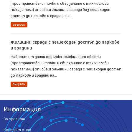
(пространствени точки и свързаните с тях числови
показатели) описващ жилищни сгради без пешеходен
достъп до паркове и градини на...
GeoJSON
Жилищни сгради с пешеходен достъп до паркове
и градини
Наборът от данни съдържа колекция от обекти
(пространствени точки и свързаните с тях числови
показатели) описващ жилищни сгради с пешеходен достъп
до паркове и градини на...
GeoJSON
Информация
За проекта
Контакт с нас