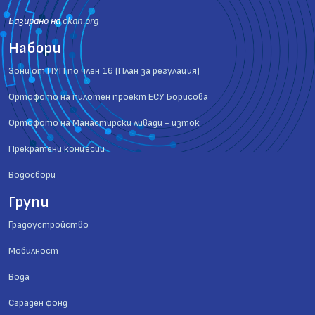
Базиранo на
ckan.org
Набори
Зони от ПУП по член 16 (План за регулация)
Ортофото на пилотен проект ЕСУ Борисова
Ортофото на Манастирски ливади - изток
Прекратени концесии
Водосбори
Групи
Градоустройство
Мобилност
Вода
Сграден фонд