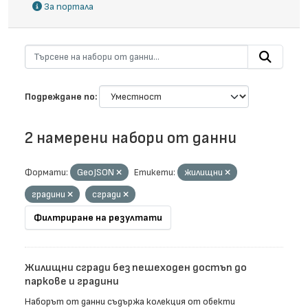
За портала
Подреждане по
2 намерени набори от данни
Формати:
GeoJSON
Етикети:
жилищни
градини
сгради
Филтриране на резултати
Жилищни сгради без пешеходен достъп до
паркове и градини
Наборът от данни съдържа колекция от обекти