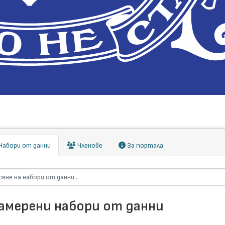
абори от данни
Членове
За портала
намерени набори от данни