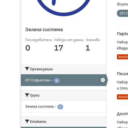
Форма
ОП 
Зелена система
Парк
Последователи
Набори от данни
Членове
Набор
0
17
1
квадра
GeoJS
Организации
Пеше
ОП Софияплан
-
5
Набор
и Стол
Групи
GeoJS
Зелена система
-
5
Достъ
Етикети
Набор