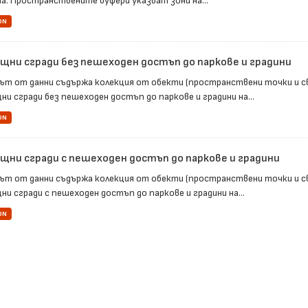
а. Пространствените буфери указват зони на...
ON
щни сгради без пешеходен достъп до паркове и градини
ът от данни съдържа колекция от обекти (пространствени точки и с
ни сгради без пешеходен достъп до паркове и градини на...
ON
щни сгради с пешеходен достъп до паркове и градини
ът от данни съдържа колекция от обекти (пространствени точки и с
и сгради с пешеходен достъп до паркове и градини на...
ON