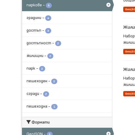
общин
паркове
-
5
GeoJS
градини
-
4
Жили
достъп
-
3
Набор
жилищ
достъпност
-
2
GeoJS
жилищни
-
2
парк
-
Жили
2
Набор
пешеходен
-
2
жилищн
сгради
-
GeoJS
2
пешеходна
-
1
Формати
GeoJSON
-
5