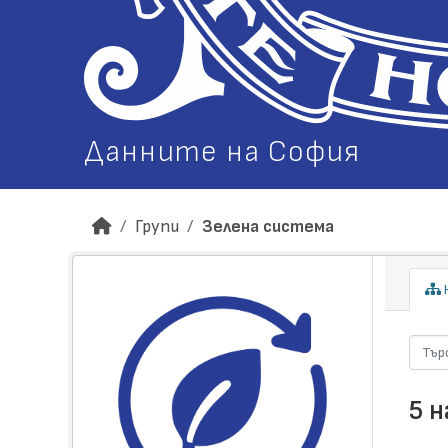
Данните на София
Групи
Зелена система
Н
5 