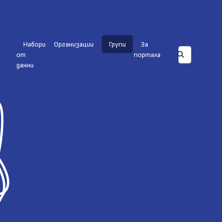
Набори
Организации
Групи
За
от
портала
данни