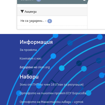
Лицензи
Не са зададени...
-
5
Информация
За проекта
Контакт с нас
Базиранo на
ckan.org
Набори
Зони от ПУП по член 16 (План за регулация)
Ортофото на пилотен проект ЕСУ Борисова
Ортофото на Манастирски ливади - изток