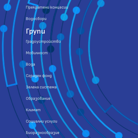
Прекратени концесии
Водосбори
Групи
Градоустройство
Мобилност
Вода
Сграден фонд
Зелена система
Образование
Климат
Социални услуги
Биоразнообразие