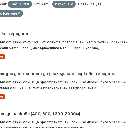
ти:
GeoJSON
Етикети:
паркове
Организации:
Софияплан
ове и градини
ът от данни съдържа 929 обекта, представени като площни обекти н
тни метри, площ на дървесните масиви, брой входове,...
ON
ходна достъпност до реализирани паркове и градини
ът от данни обхваща пространствени зони (полигони) около различни
ична община. Файлът е предназначен за използване в...
ON
п до паркове (400, 800, 1200, 2000м)
ът от данни обхваща пространствени зони (полигони) около различни