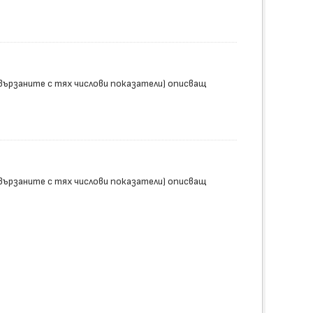
вързаните с тях числови показатели) описващ
вързаните с тях числови показатели) описващ