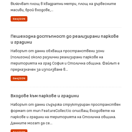
включват площ в квадратни метри, площ на дървесните
масиви, брой входове,...
GeoJSON
Пешеходна достъпност до реализирани паркове
и градини
Наборът от данни обхваща пространствени зони
(полигони) около различни реализирани паркове на
територията на град София и Столична община. Файлът е
предназначен за използване в...
GeoJSON
Входове към паркове и градини
Наборът от данни съдържа структуриран пространствен
формат от тип FeatureCollectio описващ входовете на
паркове и градини на територията на Столична община.
Данните могат да се...