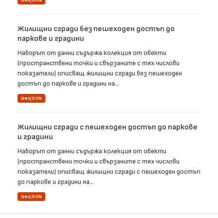
GeoJSON
Жилищни сгради без пешеходен достъп до
паркове и градини
Наборът от данни съдържа колекция от обекти
(пространствени точки и свързаните с тях числови
показатели) описващ жилищни сгради без пешеходен
достъп до паркове и градини на...
GeoJSON
Жилищни сгради с пешеходен достъп до паркове
и градини
Наборът от данни съдържа колекция от обекти
(пространствени точки и свързаните с тях числови
показатели) описващ жилищни сгради с пешеходен достъп
до паркове и градини на...
GeoJSON