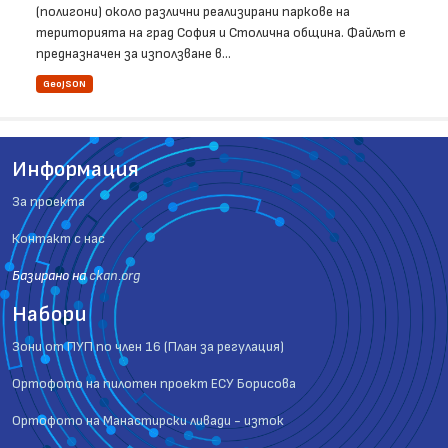
(полигони) около различни реализирани паркове на
територията на град София и Столична община. Файлът е
предназначен за използване в...
GeoJSON
Информация
За проекта
Контакт с нас
Базиранo на
ckan.org
Набори
Зони от ПУП по член 16 (План за регулация)
Ортофото на пилотен проект ЕСУ Борисова
Ортофото на Манастирски ливади - изток