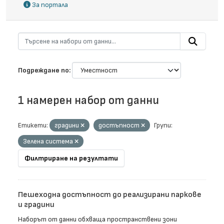
За портала
Подреждане по
1 намерен набор от данни
Етикети:
градини
достъпност
Групи:
Зелена система
Филтриране на резултати
Пешеходна достъпност до реализирани паркове
и градини
Наборът от данни обхваща пространствени зони