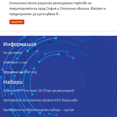
(полигони) около различни реализирани паркове на
територията на град София и Столична община. Файлът е
предназначен за използване в...
GeoJSON
Информация
За проекта
Контакт с нас
Базиранo на
ckan.org
Набори
Зони от ПУП по член 16 (План за регулация)
Ортофото на пилотен проект ЕСУ Борисова
Ортофото на Манастирски ливади - изток