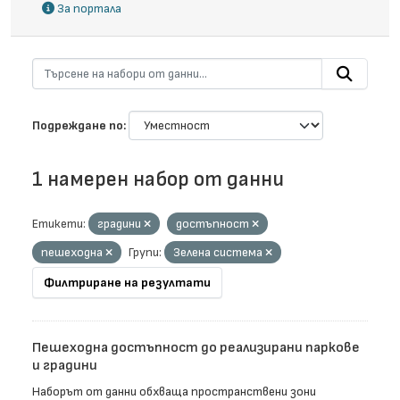
За портала
Подреждане по
1 намерен набор от данни
Етикети:
градини
достъпност
пешеходна
Групи:
Зелена система
Филтриране на резултати
Пешеходна достъпност до реализирани паркове
и градини
Наборът от данни обхваща пространствени зони